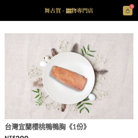
0
舞古賀 - 鍋物專門店
台灣宜蘭櫻桃鴨鴨胸《1份》
NT$