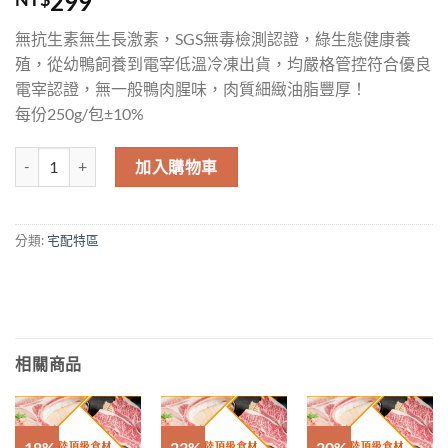
299
無抗生素無生長激素，SGS無毒檢測認證，綠生態健康養
殖，從幼鴨飼養到電宰低溫冷凍出貨，均嚴格管控符合優良
電宰認證，無一般鴨肉腥味，肉質細緻油脂豐厚！
每份250g/包±10%
加入購物車
分類:
宅配特區
相關商品
-18%
-23%
-20%