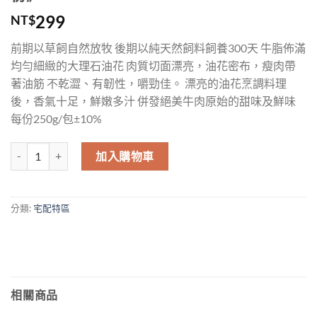
299
NT$
前期以草飼自然放牧 後期以純天然飼料飼養300天 牛脂佈滿
均勻細緻的大理石油花 肉質切面漂亮，油花密布，瘦肉帶
著油筋 不乾澀、有韌性，嚼勁佳。 漂亮的油花烹調料理
後，香氣十足，鮮嫩多汁 併發絕美牛肉原始的甜味及鮮味
每份250g/包±10%
加入購物車
分類:
宅配特區
相關商品