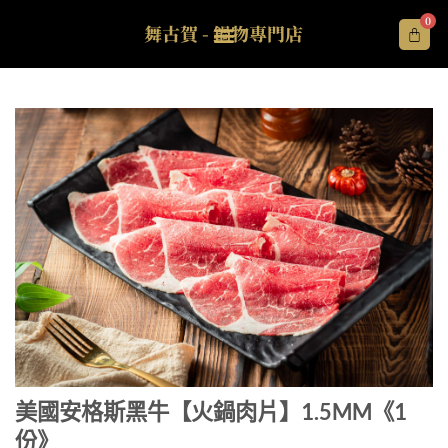
0
舞古賀 - 鍋物專門店
美國安格斯黑牛【火鍋肉片】1.5MM《1
份》